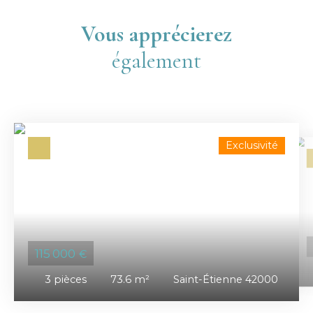
Vous apprécierez
également
Exclusivité
115 000
€
3
pièces
73.6
m²
Saint-Étienne 42000