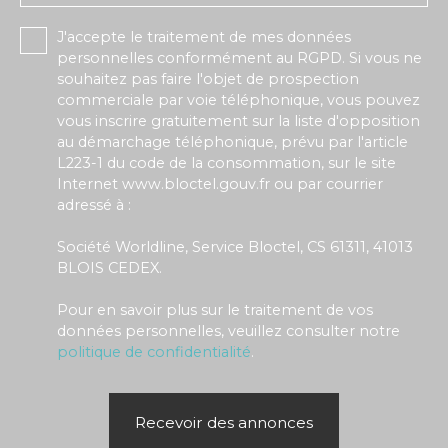
J'accepte le traitement de mes données
personnelles conformément au RGPD. Si vous ne
souhaitez pas faire l'objet de prospection
commerciale par voie téléphonique, vous pouvez
vous inscrire gratuitement sur la liste d'opposition
au démarchage téléphonique, prévu par l'article
L223-1 du code de la consommation, sur le site
Internet www.bloctel.gouv.fr ou par courrier
adressé à :
Société Worldline, Service Bloctel, CS 61311, 41013
BLOIS CEDEX.
Pour en savoir plus sur le traitement de vos
données personnelles, veuillez consulter notre
politique de confidentialité
.
Recevoir des annonces