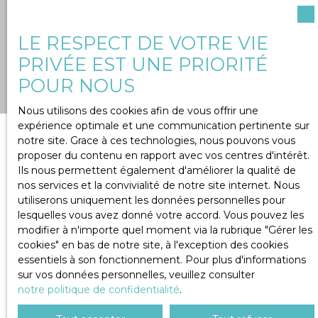
LE RESPECT DE VOTRE VIE
PRIVÉE EST UNE PRIORITÉ
POUR NOUS
Nous utilisons des cookies afin de vous offrir une
expérience optimale et une communication pertinente sur
notre site. Grace à ces technologies, nous pouvons vous
proposer du contenu en rapport avec vos centres d'intérêt.
Ils nous permettent également d'améliorer la qualité de
Contactez-nous !
nos services et la convivialité de notre site internet. Nous
utiliserons uniquement les données personnelles pour
lesquelles vous avez donné votre accord. Vous pouvez les
modifier à n'importe quel moment via la rubrique ″Gérer les
Vous recherchez un bien à l'achat, vous êtes
cookies″ en bas de notre site, à l'exception des cookies
vendeurs, ou propriétaire bailleur, vous avez
essentiels à son fonctionnement. Pour plus d'informations
sur vos données personnelles, veuillez consulter
besoin de prendre conseils auprès de vrais
notre politique de confidentialité
.
professionnels de l'immobilier, et finaliser ainsi
votre projet en toute sécurité ?