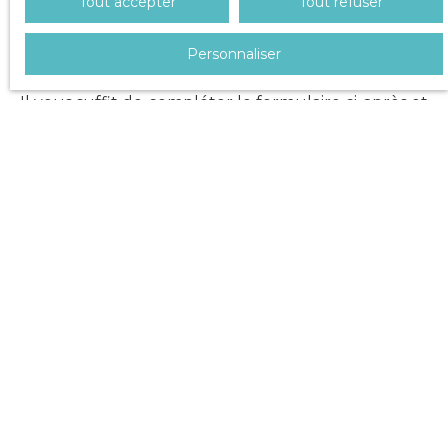
Tout accepter
Tout refuser
Nous nous ferons un plaisir de vous accompagner
Personnaliser
dans vos démarches.
Il vous suffit de compléter le formulaire ci-après et
nous ferons de notre mieux pour y répondre au
plus vite.