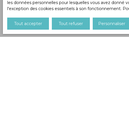
les données personnelles pour lesquelles vous avez donné vot
l'exception des cookies essentiels à son fonctionnement. Pou
Tout accepter
Tout refuser
Personnaliser
Type d'affichage
Trier par
Liste
Pertinence