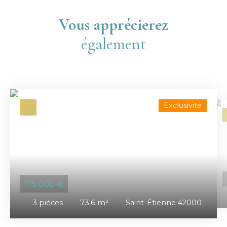
Vous apprécierez
également
Exclusivité
115 000
€
3
pièces
73.6
m²
Saint-Étienne 42000