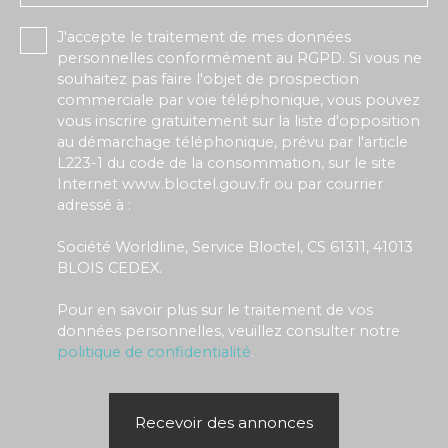
J'accepte le traitement de mes données
personnelles conformément au RGPD. Si vous ne
souhaitez pas faire l'objet de prospection
commerciale par voie téléphonique, vous pouvez
vous inscrire gratuitement sur la liste d'opposition
au démarchage téléphonique, prévu par l'article
L223-1 du code de la consommation, sur le site
Internet www.bloctel.gouv.fr ou par courrier
adressé à :
Société Worldline, Service Bloctel, CS 61311, 41013
BLOIS CEDEX.
Pour en savoir plus sur le traitement de vos
données personnelles, veuillez consulter notre
politique de confidentialité
.
Recevoir des annonces