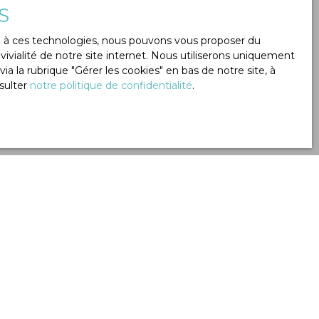
S
ce à ces technologies, nous pouvons vous proposer du
ivialité de notre site internet. Nous utiliserons uniquement
 la rubrique ″Gérer les cookies″ en bas de notre site, à
sulter
notre politique de confidentialité
.
Créer une alerte
7
pièces
189.3
m²