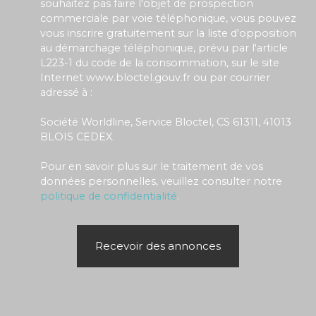
souhaitez pas faire l'objet de prospection
commerciale par voie téléphonique, vous pouvez
vous inscrire gratuitement sur la liste d'opposition
au démarchage téléphonique, prévu par l'article
L223-1 du code de la consommation, sur le site
Internet www.bloctel.gouv.fr ou par courrier
adressé à :
Société Worldline, Service Bloctel, CS 61311, 41013
BLOIS CEDEX.
Pour en savoir plus sur le traitement de vos
données personnelles, veuillez consulter notre
politique de confidentialité
.
Recevoir des annonces