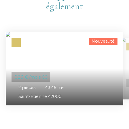
également
Nouveauté
623
€ /mois CC
2
pièces
43.45
m²
Saint-Étienne 42000