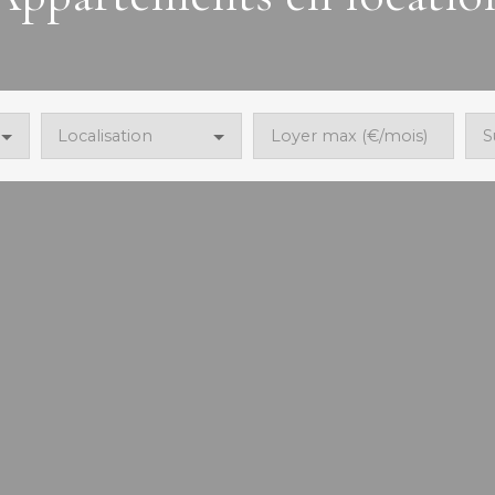
Localisation
Loyer max (€/mois)
S