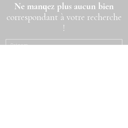
Ne manquez plus aucun bien
correspondant à votre recherche
!
Prénom
Nom
Email
Type d'offre
Vente
Type de bien
Immobilier Pro
Localisation
Saint-Étienne 42100