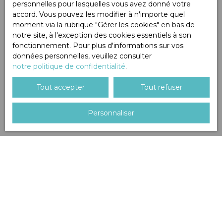
personnelles pour lesquelles vous avez donné votre
Découvrez nos
accord. Vous pouvez les modifier à n'importe quel
moment via la rubrique ″Gérer les cookies″ en bas de
derniers biens vendus
notre site, à l'exception des cookies essentiels à son
fonctionnement. Pour plus d'informations sur vos
données personnelles, veuillez consulter
notre politique de confidentialité
.
Ouvrir la recherche
Tout accepter
Tout refuser
Personnaliser
Type d'offre
Vente
Type de bien
Maison
Trier par
Créer une alerte
Localisation
Pertinence
Budget max (€)