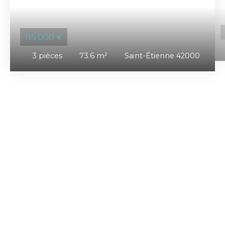
115 000
€
3
pièces
73.6
m²
Saint-Étienne 42000