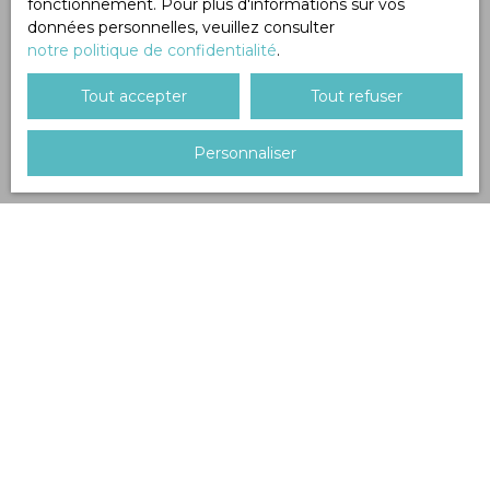
fonctionnement. Pour plus d'informations sur vos
données personnelles, veuillez consulter
notre politique de confidentialité
.
Tout accepter
Tout refuser
Personnaliser
Trier par
Créer une alerte
Pertinence
A saisir