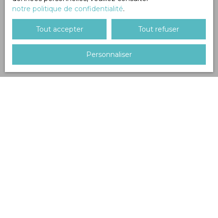
notre politique de confidentialité
.
Tout accepter
Tout refuser
Personnaliser
Trier par
Créer une alerte
Pertinence
Exclusivité