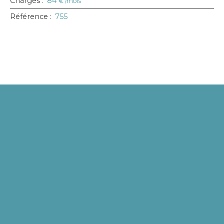
Charges
:
84
€ /mois
Référence
:
755
+
−