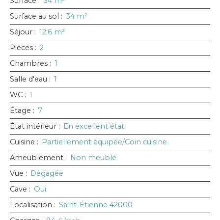
Surface
:
34
m²
Surface au sol
:
34
m²
Séjour
:
12.6
m²
Pièces
:
2
Chambres
:
1
Salle d'eau
:
1
WC
:
1
Étage
:
7
État intérieur
:
En excellent état
Cuisine
:
Partiellement équipée/Coin cuisine
Ameublement
:
Non meublé
Vue
:
Dégagée
Cave
:
Oui
Localisation
:
Saint-Étienne 42000