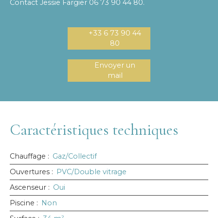
Contact Jessie Fargier 06 73 90 44 80.
+33 6 73 90 44
80
Envoyer un
mail
Caractéristiques techniques
Chauffage
:
Gaz/Collectif
Ouvertures
:
PVC/Double vitrage
Ascenseur
:
Oui
Piscine
:
Non