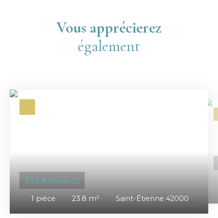
Vous apprécierez
également
395
€ /mois CC
1
pièce
23.8
m²
Saint-Étienne 42000