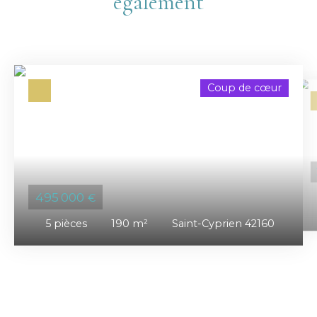
également
Coup de cœur
495 000
€
5
pièces
190
m²
Saint-Cyprien 42160