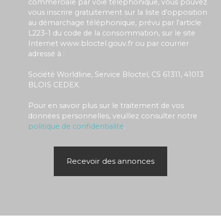
commerciale par voie téléphonique, vous pouvez
vous inscrire gratuitement sur la liste d'opposition
au démarchage téléphonique, prévu par l'article
L223-1 du code de la consommation, sur le site
Internet www.bloctel.gouv.fr ou par courrier
adressé à :
Société Worldline, Service Bloctel, CS 61311, 41013
BLOIS CEDEX.
Pour en savoir plus sur le traitement de vos
données personnelles, veuillez consulter notre
politique de confidentialité
.
Recevoir des annonces